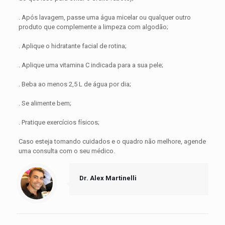
⠀⠀⠀⠀⠀⠀⠀⠀⠀
. Após lavagem, passe uma água micelar ou qualquer outro
produto que complemente a limpeza com algodão;
⠀⠀⠀⠀⠀⠀⠀⠀⠀
. Aplique o hidratante facial de rotina;
⠀⠀⠀⠀⠀⠀⠀⠀⠀
. Aplique uma vitamina C indicada para a sua pele;
⠀⠀⠀⠀⠀⠀⠀⠀⠀
. Beba ao menos 2,5 L de água por dia;
⠀⠀⠀⠀⠀⠀⠀⠀⠀
. Se alimente bem;
⠀⠀⠀⠀⠀⠀⠀⠀⠀
. Pratique exercícios físicos;
⠀⠀⠀⠀⠀⠀⠀⠀⠀⠀⠀⠀⠀⠀⠀⠀⠀⠀
Caso esteja tomando cuidados e o quadro não melhore, agende
uma consulta com o seu médico.
Dr. Alex Martinelli