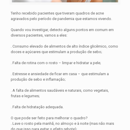
Tenho recebido pacientes que tiveram quadros de acne
agravados pelo período de pandemia que estamos vivendo.
⠀⠀⠀⠀⠀⠀⠀⠀⠀
Quando vou investigar, detecto alguns pontos em comum em
diversos pacientes, vamos a eles:
⠀⠀⠀⠀⠀⠀⠀⠀⠀
. Consumo elevado de alimentos de alto índice glicêmico, como
doces e açúcares que estimulam a produção de sebo;
⠀⠀⠀⠀⠀⠀⠀⠀⠀
. Falta de rotina com o rosto – limpar e hidratar a pele;
⠀⠀⠀⠀⠀⠀⠀⠀⠀
. Estresse e ansiedade de ficar em casa – que estimulam a
produção de sebo e inflamação;
⠀⠀⠀⠀⠀⠀⠀⠀⠀
. A falta de alimentos saudáveis e naturais, como vegetais,
frutas e legumes;
⠀⠀⠀⠀⠀⠀⠀⠀⠀
. Falta de hidratação adequada.
⠀⠀⠀⠀⠀⠀⠀⠀⠀
O que pode ser feito para melhorar o quadro?
. Lave o rosto pela manhã, no almoço e à noite (mas não mais
do que isso para evitar o efeito rebote);