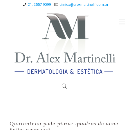
21. 2557 9099
clinica@alexmartinelli.com.br
Quarentena pode piorar quadros de acne.
Saiba o por quê.